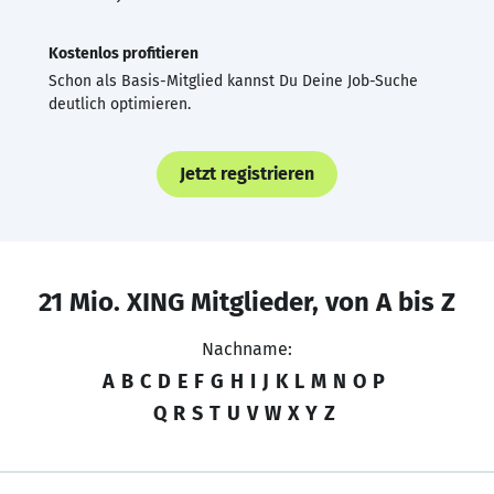
Kostenlos profitieren
Schon als Basis-Mitglied kannst Du Deine Job-Suche
deutlich optimieren.
Jetzt registrieren
21 Mio. XING Mitglieder, von A bis Z
Nachname:
A
B
C
D
E
F
G
H
I
J
K
L
M
N
O
P
Q
R
S
T
U
V
W
X
Y
Z