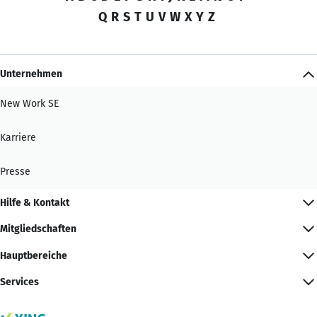
Q
R
S
T
U
V
W
X
Y
Z
Unternehmen
New Work SE
Karriere
Presse
Hilfe & Kontakt
Mitgliedschaften
Hauptbereiche
Services