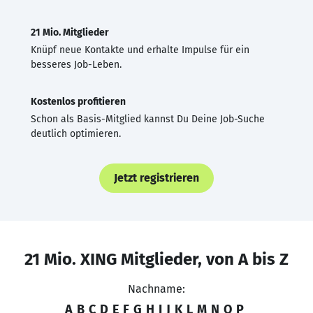
21 Mio. Mitglieder
Knüpf neue Kontakte und erhalte Impulse für ein
besseres Job-Leben.
Kostenlos profitieren
Schon als Basis-Mitglied kannst Du Deine Job-Suche
deutlich optimieren.
Jetzt registrieren
21 Mio. XING Mitglieder, von A bis Z
Nachname:
A
B
C
D
E
F
G
H
I
J
K
L
M
N
O
P