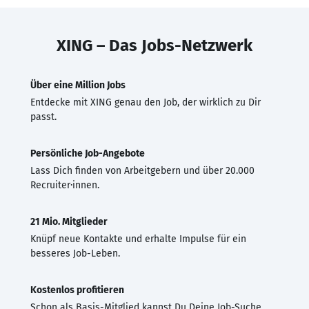
XING – Das Jobs-Netzwerk
Über eine Million Jobs
Entdecke mit XING genau den Job, der wirklich zu Dir
passt.
Persönliche Job-Angebote
Lass Dich finden von Arbeitgebern und über 20.000
Recruiter·innen.
21 Mio. Mitglieder
Knüpf neue Kontakte und erhalte Impulse für ein
besseres Job-Leben.
Kostenlos profitieren
Schon als Basis-Mitglied kannst Du Deine Job-Suche