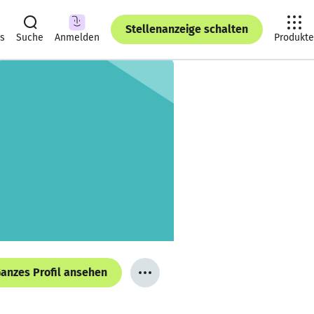
Stellenanzeige schalten
ts
Suche
Anmelden
Produkte
anzes Profil ansehen