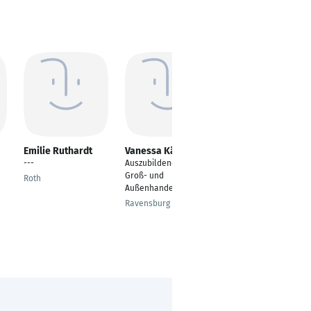
Emilie Ruthardt
Vanessa Kärcher
Daniel Gottemeier
---
Auszubildende im
Auszubildender
Groß- und
Roth
Villingen
Außenhandel
Schwenningen
Ravensburg