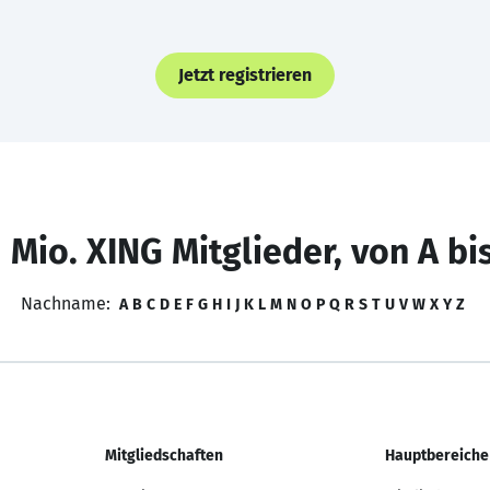
Jetzt registrieren
 Mio. XING Mitglieder, von A bi
Nachname:
A
B
C
D
E
F
G
H
I
J
K
L
M
N
O
P
Q
R
S
T
U
V
W
X
Y
Z
Mitgliedschaften
Hauptbereiche