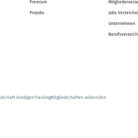
Premium
Mitgliederverz
ProJobs
Jobs Verzeichn
Unternehmen
Berufsverzeich
edschaft kündigen
Tracking
Mitgliedschaften widerrufen