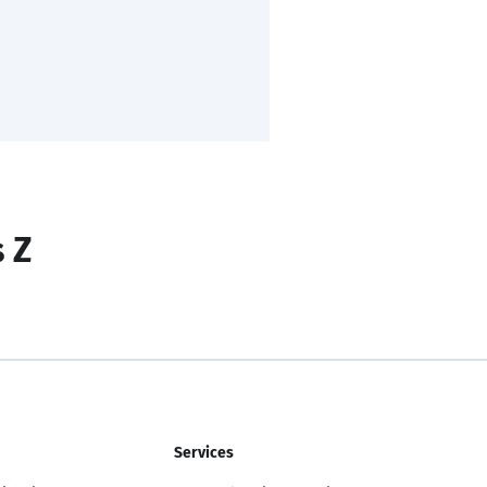
s Z
Services