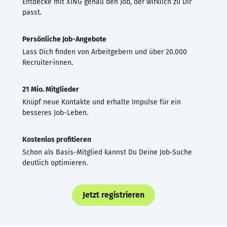
Entdecke mit XING genau den Job, der wirklich zu Dir
passt.
Persönliche Job-Angebote
Lass Dich finden von Arbeitgebern und über 20.000
Recruiter·innen.
21 Mio. Mitglieder
Knüpf neue Kontakte und erhalte Impulse für ein
besseres Job-Leben.
Kostenlos profitieren
Schon als Basis-Mitglied kannst Du Deine Job-Suche
deutlich optimieren.
Jetzt registrieren