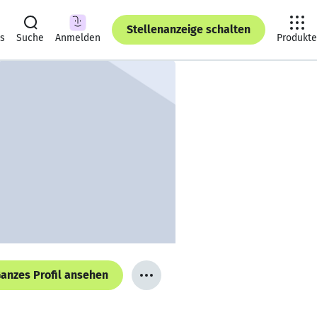
Stellenanzeige schalten
ts
Suche
Anmelden
Produkte
anzes Profil ansehen