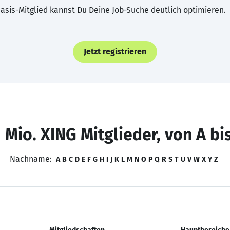
asis-Mitglied kannst Du Deine Job-Suche deutlich optimieren.
Jetzt registrieren
 Mio. XING Mitglieder, von A bi
Nachname:
A
B
C
D
E
F
G
H
I
J
K
L
M
N
O
P
Q
R
S
T
U
V
W
X
Y
Z