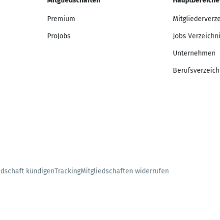
Mitgliedschaften
Hauptbereiche
Premium
Mitgliederverz
ProJobs
Jobs Verzeichn
Unternehmen
Berufsverzeich
edschaft kündigen
Tracking
Mitgliedschaften widerrufen