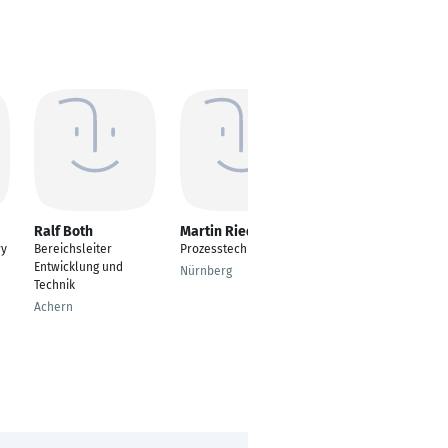
Ralf Both
Martin Riedl
Julia Tauscheck
ry
Bereichsleiter
Prozesstechnologe
Feelgood &
Entwicklung und
Kommuniaktions
Nürnberg
Technik
Management
Achern
Regensburg