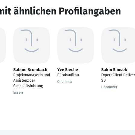
mit ähnlichen Profilangaben
Sabine Brombach
Yve Sieche
Sakin Simsek
Projektmanagerin und
Bürokauffrau
Expert Client Delive
Assistenz der
SD
Chemnitz
Geschäftsführung
Hannover
Essen