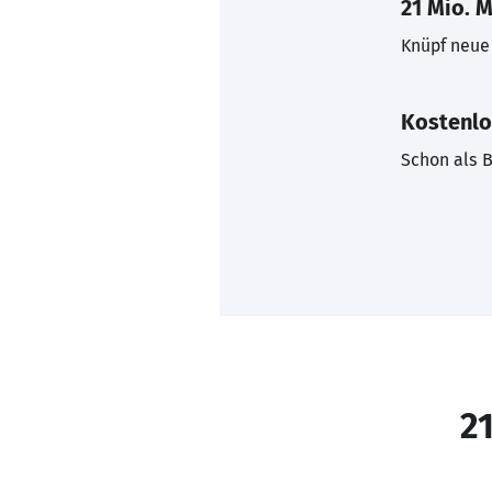
21 Mio. M
Knüpf neue 
Kostenlo
Schon als B
21