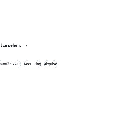
il zu sehen.
eamfähigkeit
Recruiting
Akquise