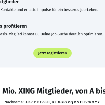
itglieder
Kontakte und erhalte Impulse für ein besseres Job-Leben.
s profitieren
asis-Mitglied kannst Du Deine Job-Suche deutlich optimieren.
Jetzt registrieren
 Mio. XING Mitglieder, von A bi
Nachname:
A
B
C
D
E
F
G
H
I
J
K
L
M
N
O
P
Q
R
S
T
U
V
W
X
Y
Z