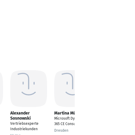
Alexander
Martina Müller
Juliana Sprung
Sosnowski
Microsoft Dynamics
IT Specialist for
Vertriebsexperte
365 CE Consultant
Application
Industriekunden
Development
Dresden