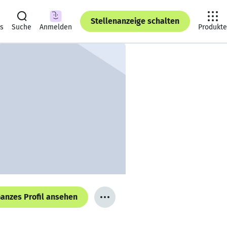
Stellenanzeige schalten
ts
Suche
Anmelden
Produkte
anzes Profil ansehen