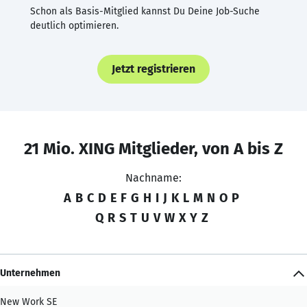
Schon als Basis-Mitglied kannst Du Deine Job-Suche
deutlich optimieren.
Jetzt registrieren
21 Mio. XING Mitglieder, von A bis Z
Nachname:
A
B
C
D
E
F
G
H
I
J
K
L
M
N
O
P
Q
R
S
T
U
V
W
X
Y
Z
Unternehmen
New Work SE