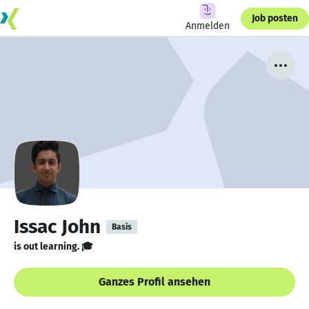
Job posten
Anmelden
Issac John
Basis
is out learning. 🎓
Ganzes Profil ansehen