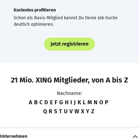
Kostenlos profitieren
Schon als Basis-Mitglied kannst Du Deine Job-Suche
deutlich optimieren.
Jetzt registrieren
21 Mio. XING Mitglieder, von A bis Z
Nachname:
A
B
C
D
E
F
G
H
I
J
K
L
M
N
O
P
Q
R
S
T
U
V
W
X
Y
Z
Unternehmen