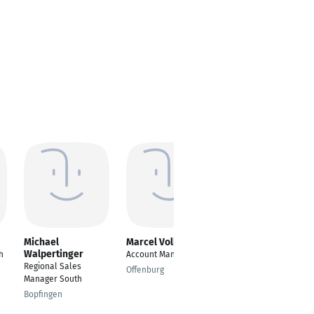
Michael
Marcel Vollmer
Anke Hellmich
Walpertinger
h
Account Manager
District Manager
Regional Sales
Offenburg
Wiesbaden
Manager South
Bopfingen