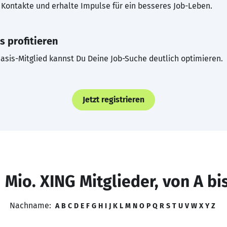
Kontakte und erhalte Impulse für ein besseres Job-Leben.
s profitieren
asis-Mitglied kannst Du Deine Job-Suche deutlich optimieren.
Jetzt registrieren
 Mio. XING Mitglieder, von A bi
Nachname:
A
B
C
D
E
F
G
H
I
J
K
L
M
N
O
P
Q
R
S
T
U
V
W
X
Y
Z