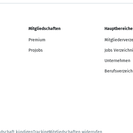
Mitgliedschaften
Hauptbereiche
Premium
Mitgliederverz
ProJobs
Jobs Verzeichn
Unternehmen
Berufsverzeich
edschaft kündigen
Tracking
Mitgliedschaften widerrufen