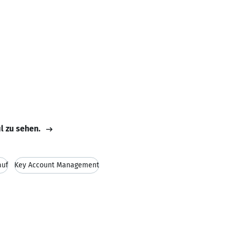
il zu sehen.
auf
Key Account Management