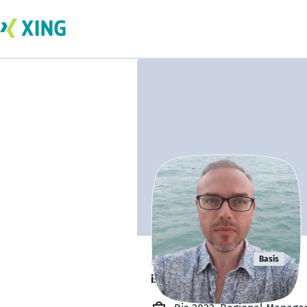
Ivan Brahin
Basis
is out learning. 🎓