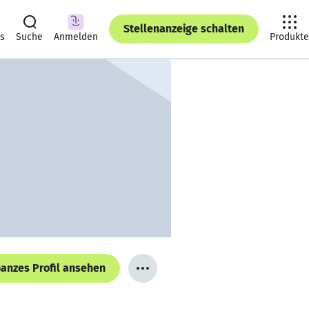
Stellenanzeige schalten
ts
Suche
Anmelden
Produkte
anzes Profil ansehen