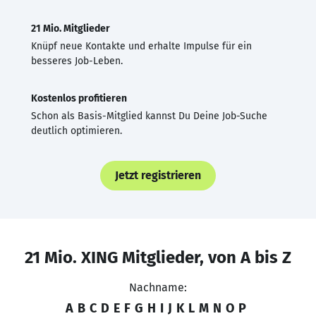
21 Mio. Mitglieder
Knüpf neue Kontakte und erhalte Impulse für ein
besseres Job-Leben.
Kostenlos profitieren
Schon als Basis-Mitglied kannst Du Deine Job-Suche
deutlich optimieren.
Jetzt registrieren
21 Mio. XING Mitglieder, von A bis Z
Nachname:
A
B
C
D
E
F
G
H
I
J
K
L
M
N
O
P