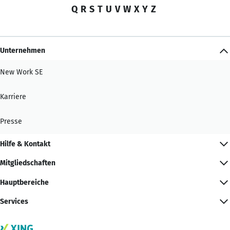
Q
R
S
T
U
V
W
X
Y
Z
Unternehmen
New Work SE
Karriere
Presse
Hilfe & Kontakt
Mitgliedschaften
Hauptbereiche
Services