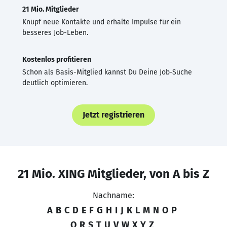
21 Mio. Mitglieder
Knüpf neue Kontakte und erhalte Impulse für ein
besseres Job-Leben.
Kostenlos profitieren
Schon als Basis-Mitglied kannst Du Deine Job-Suche
deutlich optimieren.
Jetzt registrieren
21 Mio. XING Mitglieder, von A bis Z
Nachname:
A
B
C
D
E
F
G
H
I
J
K
L
M
N
O
P
Q
R
S
T
U
V
W
X
Y
Z