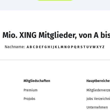
 Mio. XING Mitglieder, von A bi
Nachname:
A
B
C
D
E
F
G
H
I
J
K
L
M
N
O
P
Q
R
S
T
U
V
W
X
Y
Z
Mitgliedschaften
Hauptbereiche
Premium
Mitgliederverz
ProJobs
Jobs Verzeichn
Unternehmen