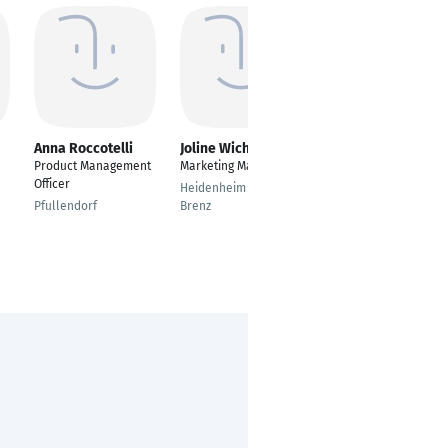
Anna Roccotelli
Joline Wichardt
Lea Piwko
Product Management
Marketing Manager
Digitales Marketing
Officer
Heidenheim an der
Amstetten
Pfullendorf
Brenz