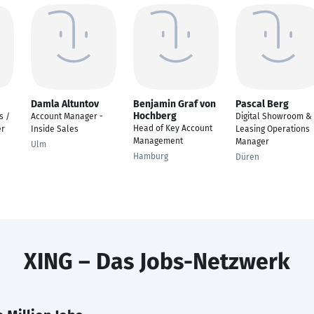
Damla Altuntov
Benjamin Graf von
Pascal Berg
Hochberg
s /
Account Manager -
Digital Showroom &
Head of Key Account
er
Inside Sales
Leasing Operations
Management
Manager
Ulm
Hamburg
Düren
XING – Das Jobs-Netzwerk