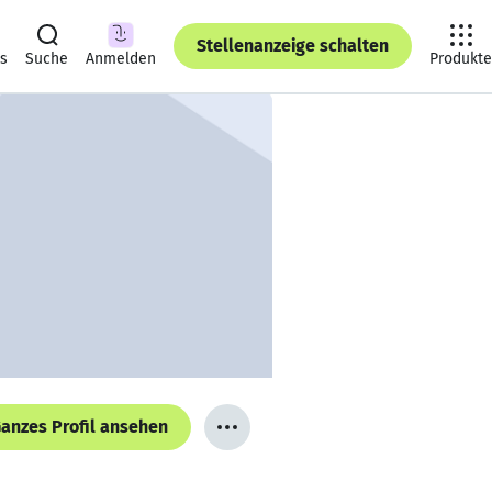
Stellenanzeige schalten
ts
Suche
Anmelden
Produkte
anzes Profil ansehen