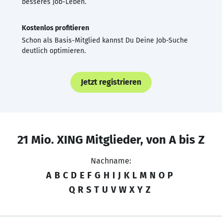
besseres Job-Leben.
Kostenlos profitieren
Schon als Basis-Mitglied kannst Du Deine Job-Suche
deutlich optimieren.
Jetzt registrieren
21 Mio. XING Mitglieder, von A bis Z
Nachname:
A
B
C
D
E
F
G
H
I
J
K
L
M
N
O
P
Q
R
S
T
U
V
W
X
Y
Z