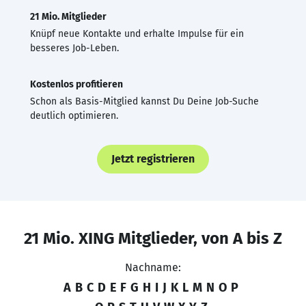
21 Mio. Mitglieder
Knüpf neue Kontakte und erhalte Impulse für ein
besseres Job-Leben.
Kostenlos profitieren
Schon als Basis-Mitglied kannst Du Deine Job-Suche
deutlich optimieren.
Jetzt registrieren
21 Mio. XING Mitglieder, von A bis Z
Nachname:
A
B
C
D
E
F
G
H
I
J
K
L
M
N
O
P