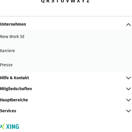
Q
R
S
T
U
V
W
X
Y
Z
Unternehmen
New Work SE
Karriere
Presse
Hilfe & Kontakt
Mitgliedschaften
Hauptbereiche
Services