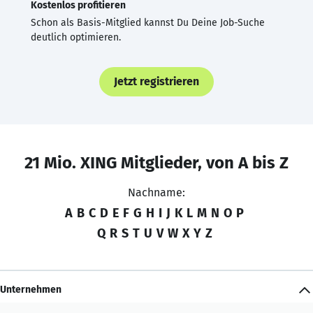
Kostenlos profitieren
Schon als Basis-Mitglied kannst Du Deine Job-Suche
deutlich optimieren.
Jetzt registrieren
21 Mio. XING Mitglieder, von A bis Z
Nachname:
A
B
C
D
E
F
G
H
I
J
K
L
M
N
O
P
Q
R
S
T
U
V
W
X
Y
Z
Unternehmen