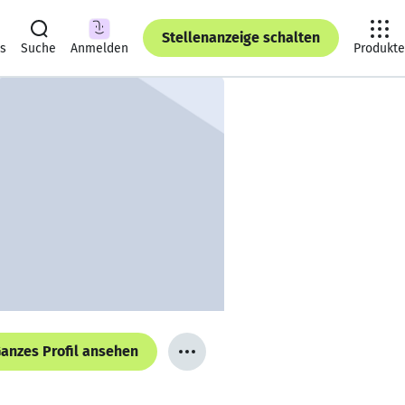
Stellenanzeige schalten
ts
Suche
Anmelden
Produkte
anzes Profil ansehen