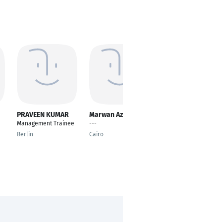
PRAVEEN KUMAR
Marwan Azeem
Tarek Moussa
Management Trainee
---
---
Berlin
Cairo
Cairo