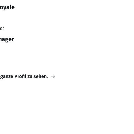
Royale
004
nager
 ganze Profil zu sehen.