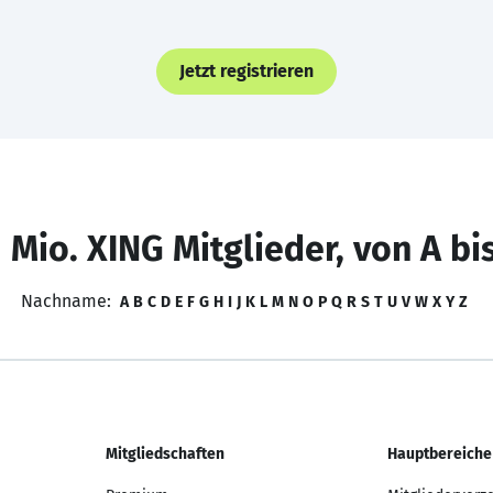
Jetzt registrieren
 Mio. XING Mitglieder, von A bi
Nachname:
A
B
C
D
E
F
G
H
I
J
K
L
M
N
O
P
Q
R
S
T
U
V
W
X
Y
Z
Mitgliedschaften
Hauptbereiche