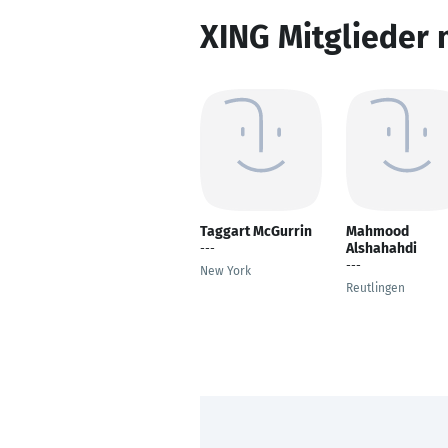
XING Mitglieder 
Taggart McGurrin
Mahmood
Alshahahdi
---
---
New York
Reutlingen