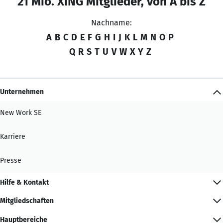
21 Mio. XING Mitglieder, von A bis Z
Nachname:
A
B
C
D
E
F
G
H
I
J
K
L
M
N
O
P
Q
R
S
T
U
V
W
X
Y
Z
Unternehmen
New Work SE
Karriere
Presse
Hilfe & Kontakt
Mitgliedschaften
Hauptbereiche