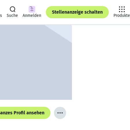
Stellenanzeige schalten
ts
Suche
Anmelden
Produkte
anzes Profil ansehen