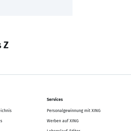
s Z
Services
eichnis
Personalgewinnung mit XING
is
Werben auf XING