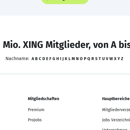
 Mio. XING Mitglieder, von A bi
Nachname:
A
B
C
D
E
F
G
H
I
J
K
L
M
N
O
P
Q
R
S
T
U
V
W
X
Y
Z
Mitgliedschaften
Hauptbereiche
Premium
Mitgliederverz
ProJobs
Jobs Verzeichn