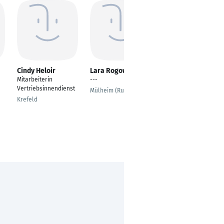
Cindy Heloir
Lara Rogowski
Sabrina Lackmann
Mitarbeiterin
---
Mitarbeiterin
Vertriebsinnendienst
Vertriebsinnendienst
Mülheim (Ruhr)
Export
Krefeld
Soest