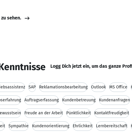
e zu sehen.
Kenntnisse
Logg Dich jetzt ein, um das ganze Prof
iebsassistenz
SAP
Reklamationsbearbeitung
Outlook
MS Office
bserfahrung
Auftragserfassung
Kundenbetreuung
Kundenanfragen
ewusstsein
Freude an der Arbeit
Pünktlichkeit
Kontaktfreudigkeit
eit
Sympathie
Kundenorientierung
Ehrlichkeit
Lernbereitschaft