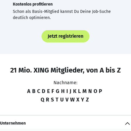
Kostenlos profitieren
Schon als Basis-Mitglied kannst Du Deine Job-Suche
deutlich optimieren.
Jetzt registrieren
21 Mio. XING Mitglieder, von A bis Z
Nachname:
A
B
C
D
E
F
G
H
I
J
K
L
M
N
O
P
Q
R
S
T
U
V
W
X
Y
Z
Unternehmen