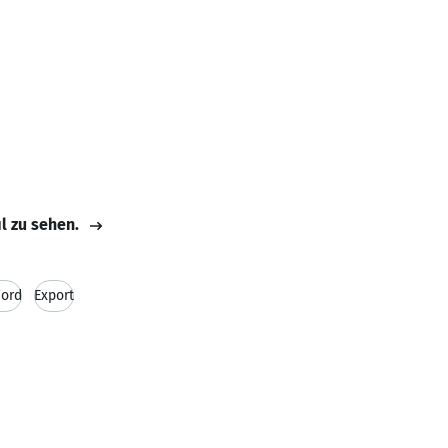
il zu sehen.
Word
Export