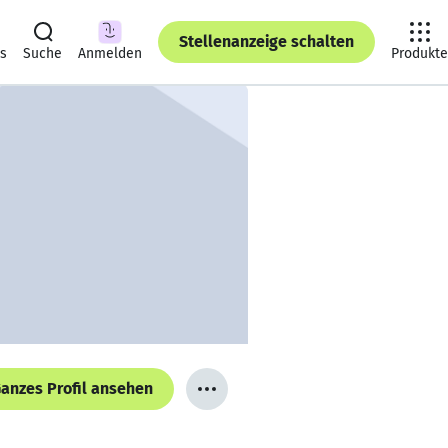
Stellenanzeige schalten
ts
Suche
Anmelden
Produkte
anzes Profil ansehen