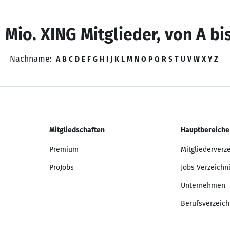
 Mio. XING Mitglieder, von A bi
Nachname:
A
B
C
D
E
F
G
H
I
J
K
L
M
N
O
P
Q
R
S
T
U
V
W
X
Y
Z
Mitgliedschaften
Hauptbereiche
Premium
Mitgliederverz
ProJobs
Jobs Verzeichn
Unternehmen
Berufsverzeich