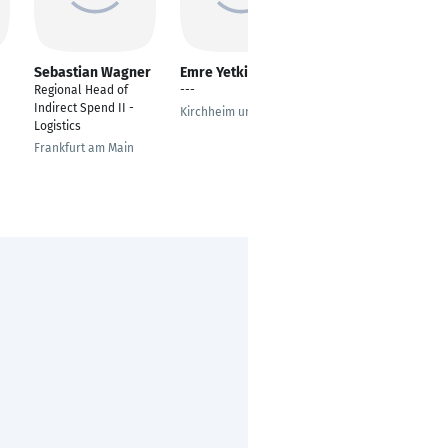
Sebastian Wagner
Emre Yetkin
Ilumina Pusmaz
Regional Head of
---
---
Indirect Spend II -
Kirchheim unter Teck
Lübeck
Logistics
Frankfurt am Main