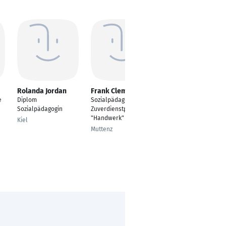
Rolanda Jordan
Frank Clemenz
Sandra Kister
e
Diplom
Sozialpädagoge im
---
Sozialpädagogin
Zuverdienstprojekt
Freiberg
"Handwerk"
Kiel
Muttenz