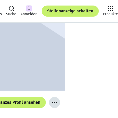
Stellenanzeige schalten
ts
Suche
Anmelden
Produkte
anzes Profil ansehen