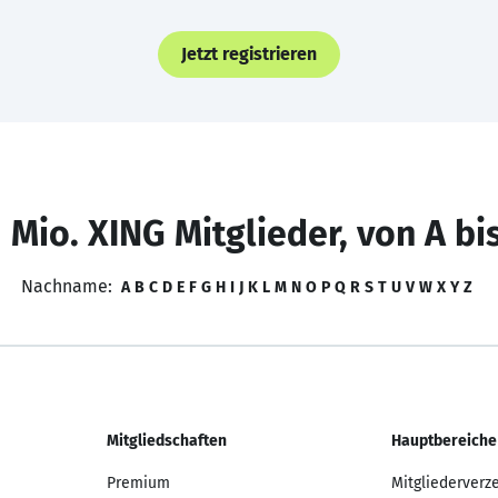
Jetzt registrieren
 Mio. XING Mitglieder, von A bi
Nachname:
A
B
C
D
E
F
G
H
I
J
K
L
M
N
O
P
Q
R
S
T
U
V
W
X
Y
Z
Mitgliedschaften
Hauptbereiche
Premium
Mitgliederverz