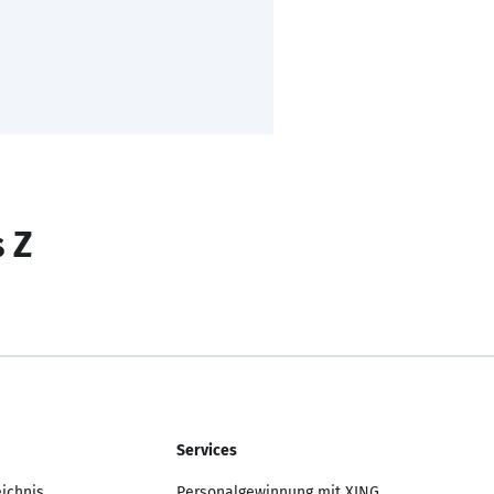
s Z
Services
eichnis
Personalgewinnung mit XING