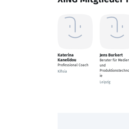
Katerina
Jens Burkert
Kanelidou
Berater für Medie
Professional Coach
und
Produktionstechn
Kifisia
ie
Leipzig