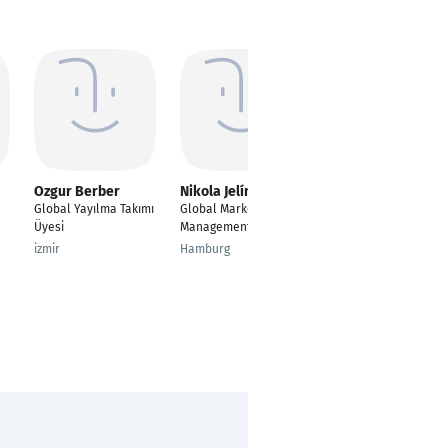
Ozgur Berber
Nikola Jelínková
Max Alexander
Global Yayılma Takımı
Global Marketing
---
Üyesi
Management
Treuchtlingen
izmir
Hamburg