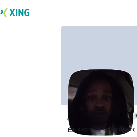
Jaelonte Shields
Angestellt, Team member, 