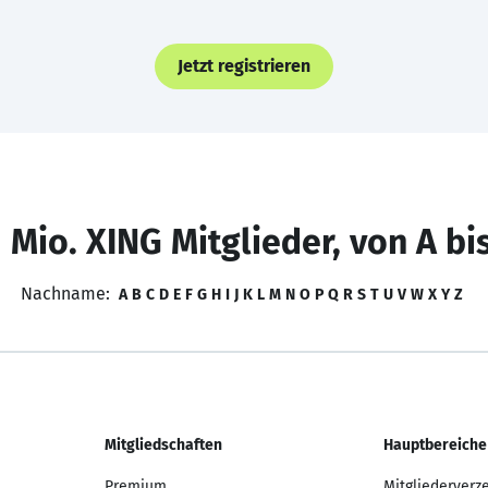
Jetzt registrieren
 Mio. XING Mitglieder, von A bi
Nachname:
A
B
C
D
E
F
G
H
I
J
K
L
M
N
O
P
Q
R
S
T
U
V
W
X
Y
Z
Mitgliedschaften
Hauptbereiche
Premium
Mitgliederverz