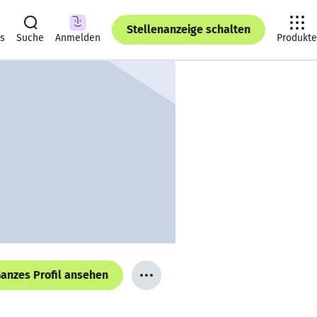
Stellenanzeige schalten
ts
Suche
Anmelden
Produkte
anzes Profil ansehen