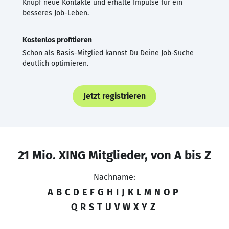
Knüpf neue Kontakte und erhalte Impulse für ein
besseres Job-Leben.
Kostenlos profitieren
Schon als Basis-Mitglied kannst Du Deine Job-Suche
deutlich optimieren.
Jetzt registrieren
21 Mio. XING Mitglieder, von A bis Z
Nachname:
A
B
C
D
E
F
G
H
I
J
K
L
M
N
O
P
Q
R
S
T
U
V
W
X
Y
Z