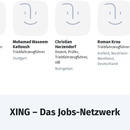
Mohamad Waseem
Christian
Roman Krou
Kattoush
Harzendorf
er
Triebfahrzeugführer
Triebfahrzeugführer
Dozent, Prüfer,
Krefeld, Nordrhein-
Triebfahrzeugführer,
Stuttgart
Westfalen,
öBl
Deutschland
Ruhrgebiet
XING – Das Jobs-Netzwerk