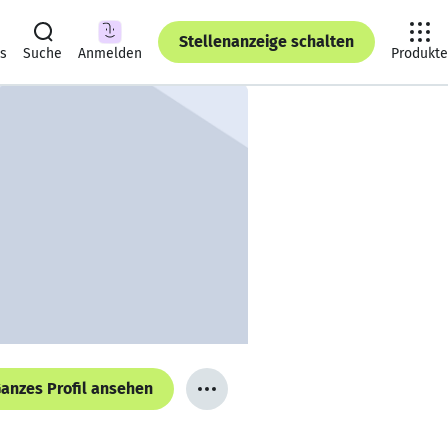
Stellenanzeige schalten
ts
Suche
Anmelden
Produkte
anzes Profil ansehen