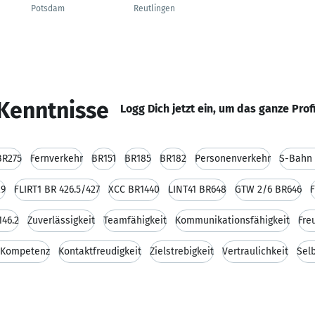
Potsdam
Reutlingen
Kenntnisse
Logg Dich jetzt ein, um das ganze Prof
BR275
Fernverkehr
BR151
BR185
BR182
Personenverkehr
S-Bahn 
29
FLIRT1 BR 426.5/427
XCC BR1440
LINT41 BR648
GTW 2/6 BR646
146.2
Zuverlässigkeit
Teamfähigkeit
Kommunikationsfähigkeit
Fre
 Kompetenz
Kontaktfreudigkeit
Zielstrebigkeit
Vertraulichkeit
Sel