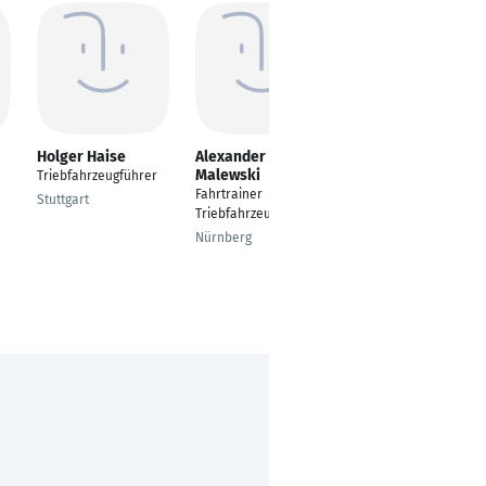
Holger Haise
Alexander
Oliver Gräber
Malewski
Triebfahrzeugführer
Triebfahrzeugführer
Fahrtrainer
Klasse B
Stuttgart
Triebfahrzeugführer
Berlin
Nürnberg