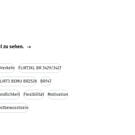
il zu sehen.
Verkehr
FLIRT3XL BR 3429/3427
FLIRT3 BEMU BR2526
BR147
undlichkeit
Flexibilität
Motivation
bstbewusstsein