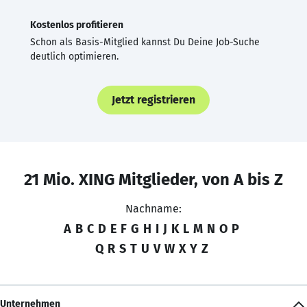
Kostenlos profitieren
Schon als Basis-Mitglied kannst Du Deine Job-Suche
deutlich optimieren.
Jetzt registrieren
21 Mio. XING Mitglieder, von A bis Z
Nachname:
A
B
C
D
E
F
G
H
I
J
K
L
M
N
O
P
Q
R
S
T
U
V
W
X
Y
Z
Unternehmen