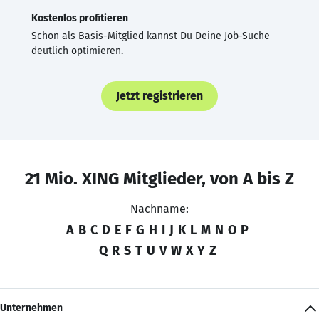
Kostenlos profitieren
Schon als Basis-Mitglied kannst Du Deine Job-Suche
deutlich optimieren.
Jetzt registrieren
21 Mio. XING Mitglieder, von A bis Z
Nachname:
A
B
C
D
E
F
G
H
I
J
K
L
M
N
O
P
Q
R
S
T
U
V
W
X
Y
Z
Unternehmen