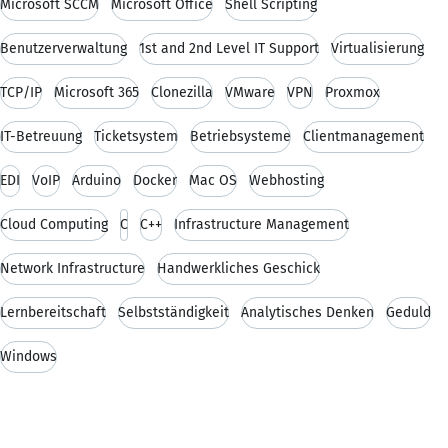
Microsoft SCCM
Microsoft Office
Shell Scripting
Benutzerverwaltung
1st and 2nd Level IT Support
Virtualisierung
TCP/IP
Microsoft 365
Clonezilla
VMware
VPN
Proxmox
IT-Betreuung
Ticketsystem
Betriebsysteme
Clientmanagement
EDI
VoIP
Arduino
Docker
Mac OS
Webhosting
Cloud Computing
C
C++
Infrastructure Management
Network Infrastructure
Handwerkliches Geschick
Lernbereitschaft
Selbstständigkeit
Analytisches Denken
Geduld
Windows