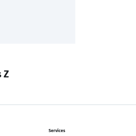
s Z
Services