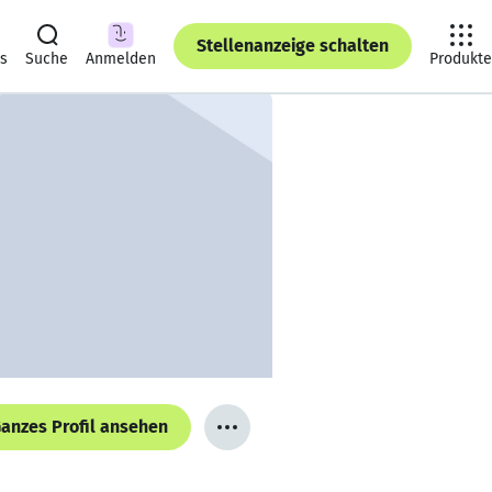
Stellenanzeige schalten
ts
Suche
Anmelden
Produkte
anzes Profil ansehen