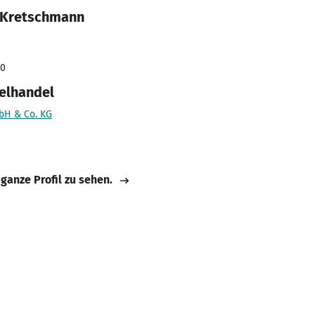
e Kretschmann
20
zelhandel
bH & Co. KG
 ganze Profil zu sehen.