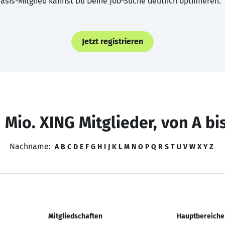
asis-Mitglied kannst Du Deine Job-Suche deutlich optimieren.
Jetzt registrieren
 Mio. XING Mitglieder, von A bi
Nachname:
A
B
C
D
E
F
G
H
I
J
K
L
M
N
O
P
Q
R
S
T
U
V
W
X
Y
Z
Mitgliedschaften
Hauptbereiche