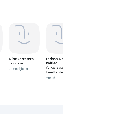
Aline Carretero
Larissa Alexandra
Maria Rolapp
Polziec
Hausdame
Verkaufskraft im
Verkaufskraft im
Einzelhandel
Gemmrigheim
Einzelhandel
SALZWEDEL
Munich