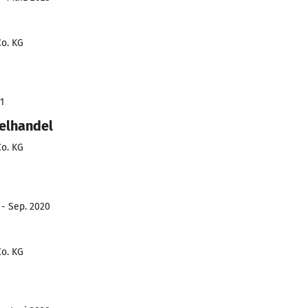
o. KG
1
zelhandel
o. KG
 - Sep. 2020
o. KG