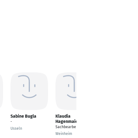
Sabine Bugla
Klaudia
Jürgen Streda
Hagenmaier
-
aktuell:
Sachbearbeiterin
Kundenbetreuer /
Usseln
Account Manager
Weinheim