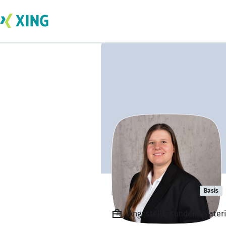
Lea Beierlein
Basis
Angestellt, Kundenberater