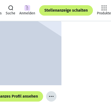
Stellenanzeige schalten
ts
Suche
Anmelden
Produkte
anzes Profil ansehen