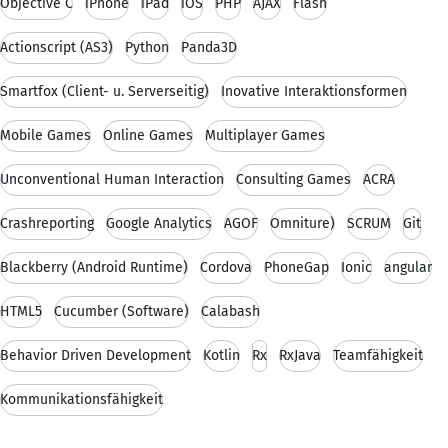
Objective C
iPhone
iPad
iOS
PHP
AJAX
Flash
Actionscript (AS3)
Python
Panda3D
Smartfox (Client- u. Serverseitig)
Inovative Interaktionsformen
Mobile Games
Online Games
Multiplayer Games
Unconventional Human Interaction
Consulting Games
ACRA
Crashreporting
Google Analytics
AGOF
Omniture)
SCRUM
Git
Blackberry (Android Runtime)
Cordova
PhoneGap
Ionic
angular
HTML5
Cucumber (Software)
Calabash
Behavior Driven Development
Kotlin
Rx
RxJava
Teamfähigkeit
Kommunikationsfähigkeit