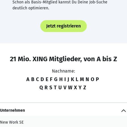
Schon als Basis-Mitglied kannst Du Deine Job-Suche
deutlich optimieren.
Jetzt registrieren
21 Mio. XING Mitglieder, von A bis Z
Nachname:
A
B
C
D
E
F
G
H
I
J
K
L
M
N
O
P
Q
R
S
T
U
V
W
X
Y
Z
Unternehmen
New Work SE