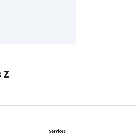
s Z
Services