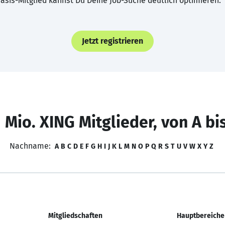
asis-Mitglied kannst Du Deine Job-Suche deutlich optimieren.
Jetzt registrieren
 Mio. XING Mitglieder, von A bi
Nachname:
A
B
C
D
E
F
G
H
I
J
K
L
M
N
O
P
Q
R
S
T
U
V
W
X
Y
Z
Mitgliedschaften
Hauptbereiche