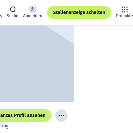
Stellenanzeige schalten
ts
Suche
Anmelden
Produkte
anzes Profil ansehen
ting