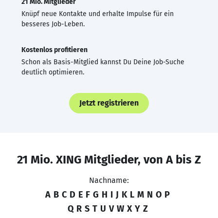
21 Mio. Mitglieder
Knüpf neue Kontakte und erhalte Impulse für ein
besseres Job-Leben.
Kostenlos profitieren
Schon als Basis-Mitglied kannst Du Deine Job-Suche
deutlich optimieren.
Jetzt registrieren
21 Mio. XING Mitglieder, von A bis Z
Nachname:
A
B
C
D
E
F
G
H
I
J
K
L
M
N
O
P
Q
R
S
T
U
V
W
X
Y
Z