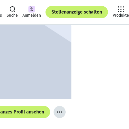
Stellenanzeige schalten
ts
Suche
Anmelden
Produkte
anzes Profil ansehen