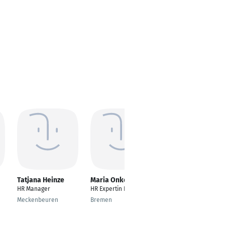
Tatjana Heinze
Maria Onken
Antje Ogsoka
HR Manager
HR Expertin Payroll
Personalsachbearbei
ter
Meckenbeuren
Bremen
Ronnenberg