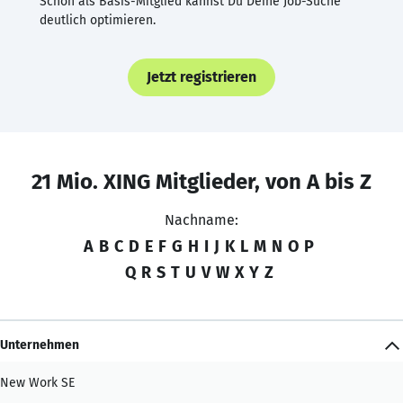
Schon als Basis-Mitglied kannst Du Deine Job-Suche
deutlich optimieren.
Jetzt registrieren
21 Mio. XING Mitglieder, von A bis Z
Nachname:
A
B
C
D
E
F
G
H
I
J
K
L
M
N
O
P
Q
R
S
T
U
V
W
X
Y
Z
Unternehmen
New Work SE