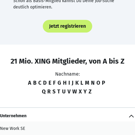
Schon als Basis-Mitglied kannst Du Deine Job-Suche
deutlich optimieren.
Jetzt registrieren
21 Mio. XING Mitglieder, von A bis Z
Nachname:
A
B
C
D
E
F
G
H
I
J
K
L
M
N
O
P
Q
R
S
T
U
V
W
X
Y
Z
Unternehmen
New Work SE