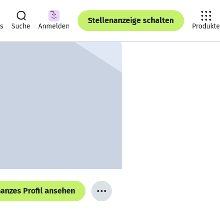
Stellenanzeige schalten
ts
Suche
Anmelden
Produkte
anzes Profil ansehen