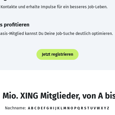
Kontakte und erhalte Impulse für ein besseres Job-Leben.
s profitieren
asis-Mitglied kannst Du Deine Job-Suche deutlich optimieren.
Jetzt registrieren
 Mio. XING Mitglieder, von A bi
Nachname:
A
B
C
D
E
F
G
H
I
J
K
L
M
N
O
P
Q
R
S
T
U
V
W
X
Y
Z