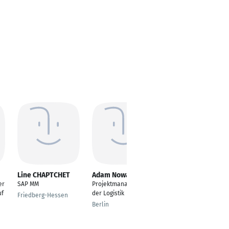
Line CHAPTCHET
Adam Nowak
Bobby Erara
er
SAP MM
Projektmanager in
Mitarbeiter Einkauf
uf
der Logistik
Friedberg-Hessen
Hamburg
Berlin