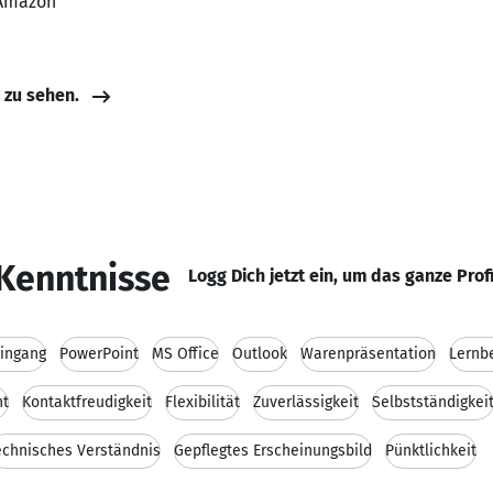
 Amazon
e zu sehen.
Kenntnisse
Logg Dich jetzt ein, um das ganze Prof
ingang
PowerPoint
MS Office
Outlook
Warenpräsentation
Lernbe
nt
Kontaktfreudigkeit
Flexibilität
Zuverlässigkeit
Selbstständigkei
echnisches Verständnis
Gepflegtes Erscheinungsbild
Pünktlichkeit