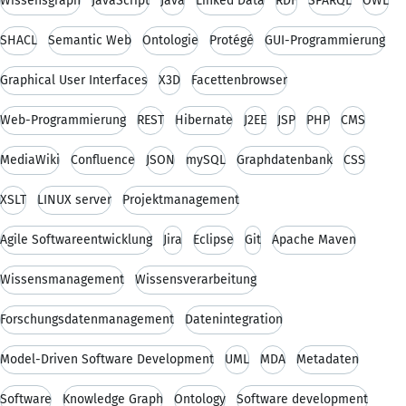
Wissensgraph
JavaScript
Java
Linked Data
RDF
SPARQL
OWL
SHACL
Semantic Web
Ontologie
Protégé
GUI-Programmierung
Graphical User Interfaces
X3D
Facettenbrowser
Web-Programmierung
REST
Hibernate
J2EE
JSP
PHP
CMS
MediaWiki
Confluence
JSON
mySQL
Graphdatenbank
CSS
XSLT
LINUX server
Projektmanagement
Agile Softwareentwicklung
Jira
Eclipse
Git
Apache Maven
Wissensmanagement
Wissensverarbeitung
Forschungsdatenmanagement
Datenintegration
Model-Driven Software Development
UML
MDA
Metadaten
Software
Knowledge Graph
Ontology
Software development