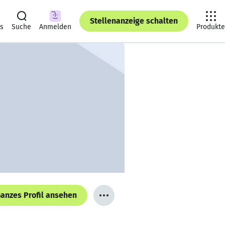
Stellenanzeige schalten
ts
Suche
Anmelden
Produkte
anzes Profil ansehen