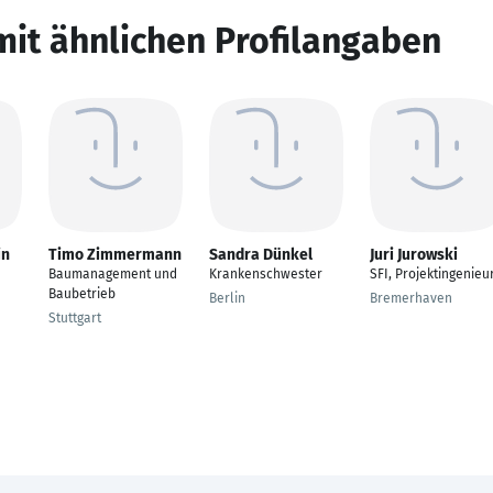
mit ähnlichen Profilangaben
in
Timo Zimmermann
Sandra Dünkel
Juri Jurowski
Baumanagement und
Krankenschwester
SFI, Projektingenieu
Baubetrieb
Berlin
Bremerhaven
Stuttgart