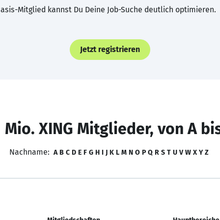
asis-Mitglied kannst Du Deine Job-Suche deutlich optimieren.
Jetzt registrieren
 Mio. XING Mitglieder, von A bi
Nachname:
A
B
C
D
E
F
G
H
I
J
K
L
M
N
O
P
Q
R
S
T
U
V
W
X
Y
Z