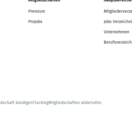
Mitgliedschaften
Hauptbereiche
Premium
Mitgliederverz
ProJobs
Jobs Verzeichn
Unternehmen
Berufsverzeich
edschaft kündigen
Tracking
Mitgliedschaften widerrufen