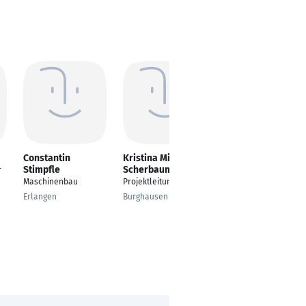
Constantin
Kristina Miller-
Maria Buss
Stimpfle
Scherbaum
r
Verwaltung Social
Maschinenbau
Projektleitung
Media
Erlangen
Burghausen
Regensburg