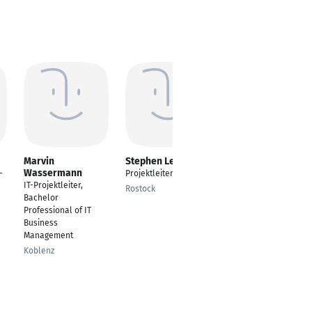
Marvin
Stephen Lehmann
Sara Mantau
Wassermann
-
Projektleiter
Psychologische
IT-Projektleiter,
Beraterin - Personal-
Rostock
Bachelor
und Paarcoach
Professional of IT
Bamberg
Business
Management
Koblenz