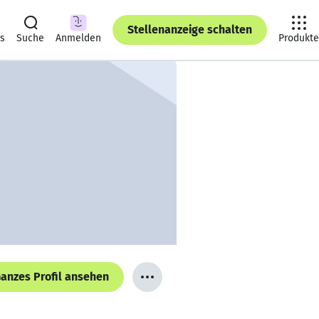
Stellenanzeige schalten
ts
Suche
Anmelden
Produkte
anzes Profil ansehen