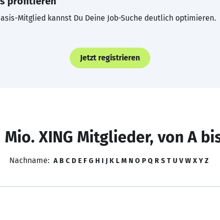
s profitieren
asis-Mitglied kannst Du Deine Job-Suche deutlich optimieren.
Jetzt registrieren
 Mio. XING Mitglieder, von A bi
Nachname:
A
B
C
D
E
F
G
H
I
J
K
L
M
N
O
P
Q
R
S
T
U
V
W
X
Y
Z