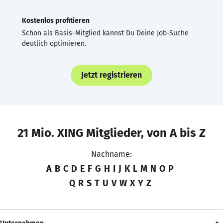
Kostenlos profitieren
Schon als Basis-Mitglied kannst Du Deine Job-Suche
deutlich optimieren.
Jetzt registrieren
21 Mio. XING Mitglieder, von A bis Z
Nachname:
A
B
C
D
E
F
G
H
I
J
K
L
M
N
O
P
Q
R
S
T
U
V
W
X
Y
Z