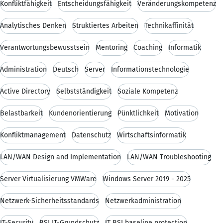
Konfliktfähigkeit
Entscheidungsfähigkeit
Veränderungskompetenz
Analytisches Denken
Struktiertes Arbeiten
Technikaffinität
Verantwortungsbewusstsein
Mentoring
Coaching
Informatik
Administration
Deutsch
Server
Informationstechnologie
Active Directory
Selbstständigkeit
Soziale Kompetenz
Belastbarkeit
Kundenorientierung
Pünktlichkeit
Motivation
Konfliktmanagement
Datenschutz
Wirtschaftsinformatik
LAN/WAN Design and Implementation
LAN/WAN Troubleshooting
Server Virtualisierung VMWare
Windows Server 2019 - 2025
Netzwerk-Sicherheitsstandards
Netzwerkadministration
IT-Security
BSI IT-Grundschutz
IT BSI baseline protection