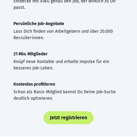
Entdecke mit XING genau den Job, der wirklich zu Dir
passt.
Persönliche Job-Angebote
Lass Dich finden von Arbeitgebern und über 20.000
Recruiter·innen.
21 Mio. Mitglieder
Knüpf neue Kontakte und erhalte Impulse für ein
besseres Job-Leben.
Kostenlos profitieren
Schon als Basis-Mitglied kannst Du Deine Job-Suche
deutlich optimieren.
Jetzt registrieren