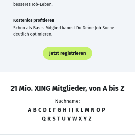
besseres Job-Leben.
Kostenlos profitieren
Schon als Basis-Mitglied kannst Du Deine Job-Suche
deutlich optimieren.
Jetzt registrieren
21 Mio. XING Mitglieder, von A bis Z
Nachname:
A
B
C
D
E
F
G
H
I
J
K
L
M
N
O
P
Q
R
S
T
U
V
W
X
Y
Z