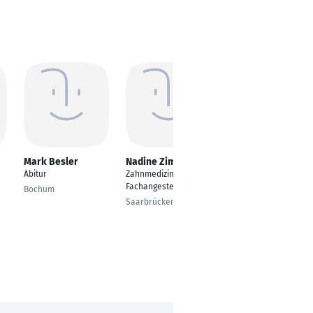
Mark Besler
Nadine Zimmer
Jennifer Listberger
Abitur
Zahnmedizinische
Zahnmedizinische
Fachangestellte
Fachangestellte
Bochum
Saarbrücken
Klosterneuburg