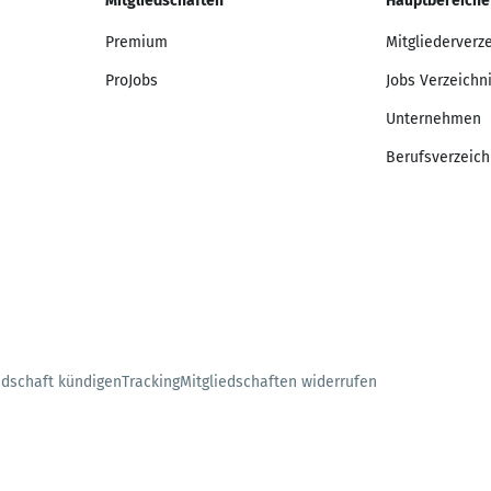
Mitgliedschaften
Hauptbereiche
Premium
Mitgliederverz
ProJobs
Jobs Verzeichn
Unternehmen
Berufsverzeich
edschaft kündigen
Tracking
Mitgliedschaften widerrufen