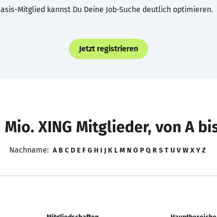
asis-Mitglied kannst Du Deine Job-Suche deutlich optimieren.
Jetzt registrieren
 Mio. XING Mitglieder, von A bi
Nachname:
A
B
C
D
E
F
G
H
I
J
K
L
M
N
O
P
Q
R
S
T
U
V
W
X
Y
Z