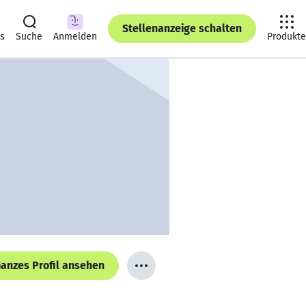
Stellenanzeige schalten
ts
Suche
Anmelden
Produkte
anzes Profil ansehen