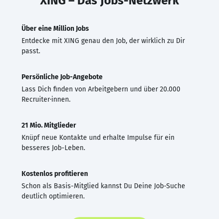
XING – Das Jobs-Netzwerk
Über eine Million Jobs
Entdecke mit XING genau den Job, der wirklich zu Dir
passt.
Persönliche Job-Angebote
Lass Dich finden von Arbeitgebern und über 20.000
Recruiter·innen.
21 Mio. Mitglieder
Knüpf neue Kontakte und erhalte Impulse für ein
besseres Job-Leben.
Kostenlos profitieren
Schon als Basis-Mitglied kannst Du Deine Job-Suche
deutlich optimieren.