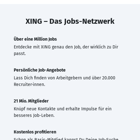
XING – Das Jobs-Netzwerk
Über eine Million Jobs
Entdecke mit XING genau den Job, der wirklich zu Dir
passt.
Persönliche Job-Angebote
Lass Dich finden von Arbeitgebern und über 20.000
Recruiter·innen.
21 Mio. Mitglieder
Knüpf neue Kontakte und erhalte Impulse für ein
besseres Job-Leben.
Kostenlos profitieren
Schon als Basis-Mitglied kannst Du Deine Job-Suche