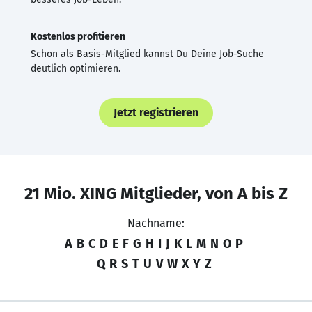
Kostenlos profitieren
Schon als Basis-Mitglied kannst Du Deine Job-Suche
deutlich optimieren.
Jetzt registrieren
21 Mio. XING Mitglieder, von A bis Z
Nachname:
A
B
C
D
E
F
G
H
I
J
K
L
M
N
O
P
Q
R
S
T
U
V
W
X
Y
Z