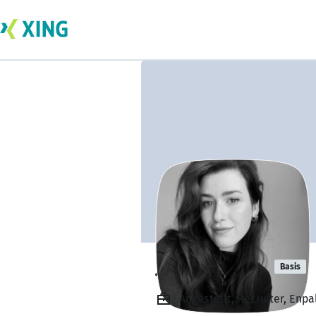
Jana Maltritz
Basis
Angestellt, Recruiter, Enpal