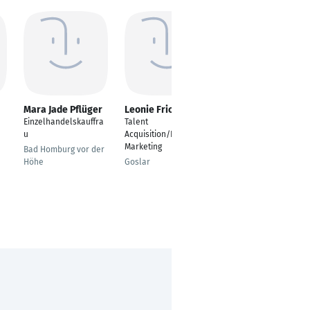
Mara Jade Pflüger
Leonie Fricke
Katharina Pires
Goncalves
Einzelhandelskauffra
Talent
Recruiterin
u
Acquisition/HR-
Marketing
Bad Homburg vor der
Höhe
Goslar