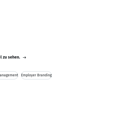
il zu sehen.
management
Employer Branding