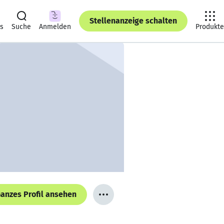
Stellenanzeige schalten
ts
Suche
Anmelden
Produkte
anzes Profil ansehen