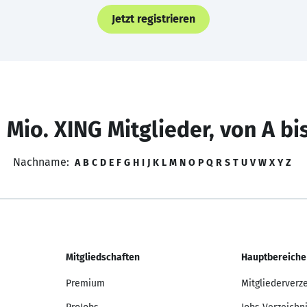
Jetzt registrieren
 Mio. XING Mitglieder, von A bi
Nachname:
A
B
C
D
E
F
G
H
I
J
K
L
M
N
O
P
Q
R
S
T
U
V
W
X
Y
Z
Mitgliedschaften
Hauptbereiche
Premium
Mitgliederverz