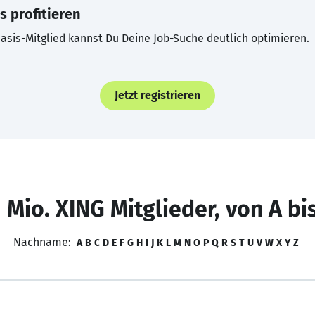
s profitieren
asis-Mitglied kannst Du Deine Job-Suche deutlich optimieren.
Jetzt registrieren
 Mio. XING Mitglieder, von A bi
Nachname:
A
B
C
D
E
F
G
H
I
J
K
L
M
N
O
P
Q
R
S
T
U
V
W
X
Y
Z