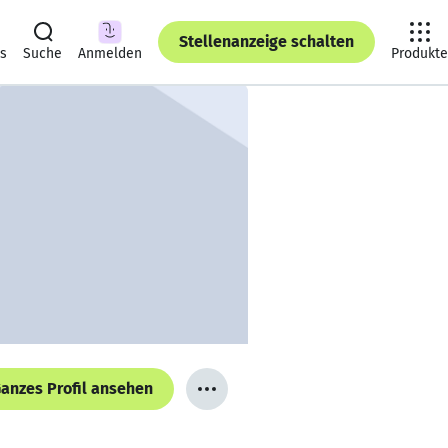
Stellenanzeige schalten
ts
Suche
Anmelden
Produkte
anzes Profil ansehen