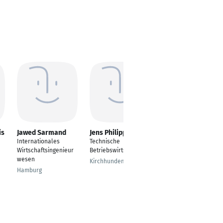
is
Jawed Sarmand
Jens Philipp
Michael Kreuser
Internationales
Technische
Senior SAP Berater
Wirtschaftsingenieur
Betriebswirtschaft
Consultant SD MM
wesen
Sales Sourcing &
Kirchhundem
Procurement
Hamburg
Remote