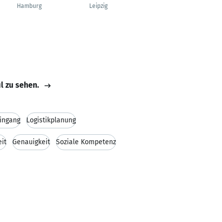
Freelance Creative
Hamburg
Leipzig
Director
München
il zu sehen.
ingang
Logistikplanung
it
Genauigkeit
Soziale Kompetenz